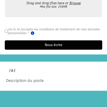
Drag and drop files here or
Browse
Max file size: 256MB
rgpd
*
J'ai lu et j'accepte les conditions de traitement de mes données
personnelles *
Nous écrire
| h |
Description du poste