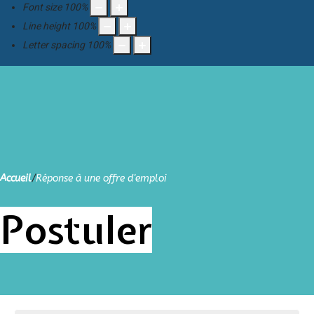
Font size
100
%
Line height
100
%
Letter spacing
100
%
Accueil
/
Réponse à une offre d'emploi
Postuler