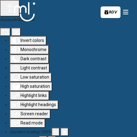
Aller au contenu principal
RDV
Accessibility Tools
Invert colors
Monochrome
Dark contrast
Light contrast
Low saturation
High saturation
Highlight links
Highlight headings
Screen reader
Read mode
Content scaling
100
%